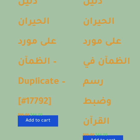
دليل
دليل
الحيران
الحيران
على مورد
على مورد
الظمآن في
الظمآن –
Duplicate –
رسم
[#17792]
وضبط
$
66.00
$
44.00
القرآن
Add to cart
$
66.00
$
44.00